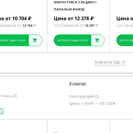
импостом и сэндвич-
панелью внизу
а от 10 704
Цена от 12 378
Цена о
₽
₽
тановкой от
с установкой от
с устано
12 104
₽
16 287
₽
ПИТЬ В ОДИН КЛИК
КУПИТЬ В ОДИН КЛИК
КУПИТЬ 
ПОКАЗАТЬ ЕЩЕ 19
Компас
тзывы (2)
Конструкций 23
Цена: 7 154 ₽ — 105 120 ₽