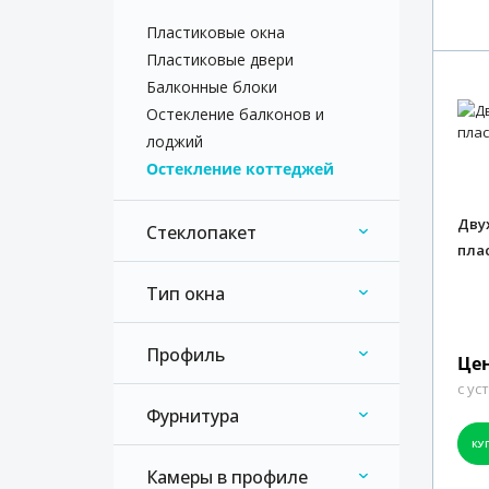
Пластиковые окна
Пластиковые двери
Балконные блоки
Остекление балконов и
лоджий
Остекление коттеджей
Дву
Стеклопакет
пла
Двухкамерный
Тип окна
С фрамугой
Профиль
Цен
с ус
Artec
Фурнитура
Brusbox
КУ
AXOR
Камеры в профиле
Deceuninck