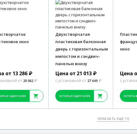
хстворчатое
Двухстворчатая
Пласти
стиковое окно
пластиковая балконная
француз
дверь с горизонтальным
окно
импостом и сэндвич-
панелью внизу
а от 13 286
Цена от 21 013
Цена о
₽
₽
тановкой от
с установкой от
с устано
20 062
₽
27 649
₽
ПИТЬ В ОДИН КЛИК
КУПИТЬ В ОДИН КЛИК
КУПИТЬ 
ПОКАЗАТЬ ЕЩЕ 19