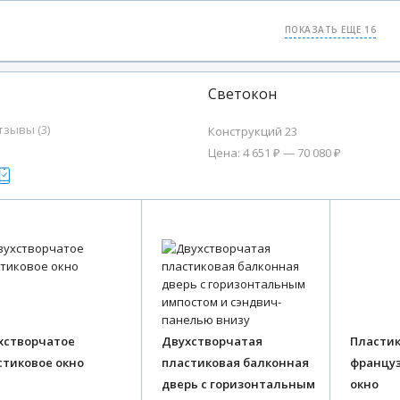
ПОКАЗАТЬ ЕЩЕ 16
Светокон
тзывы (3)
Конструкций 23
Цена: 4 651 ₽ — 70 080 ₽
хстворчатое
Двухстворчатая
Пласти
стиковое окно
пластиковая балконная
француз
дверь с горизонтальным
окно