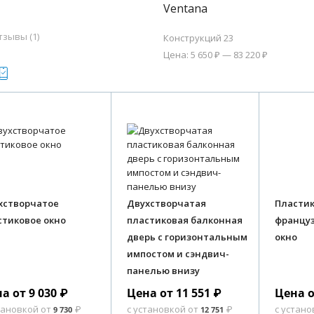
Ventana
тзывы (1)
Конструкций 23
Цена: 5 650 ₽ — 83 220 ₽
хстворчатое
Двухстворчатая
Пласти
стиковое окно
пластиковая балконная
француз
дверь с горизонтальным
окно
импостом и сэндвич-
панелью внизу
а от 9 030
Цена от 11 551
Цена о
₽
₽
тановкой от
с установкой от
с устано
9 730
₽
12 751
₽