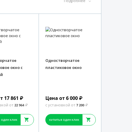
Подробнее
орчатое
Одностворчатое
овое окно с
пластиковое окно
ой
т 17 861
Цена от 6 000
₽
₽
вкой от
с установкой от
22 964
₽
7 200
₽
В ОДИН КЛИК
КУПИТЬ В ОДИН КЛИК