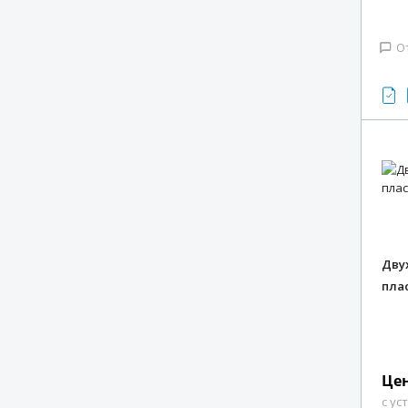
О
Дву
пла
Цен
с ус