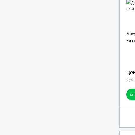
балконная дверь с
фрамугой,
горизонтальным
импостом и прозрачным
заполнением
Двухстворчатая
Дву
балконная дверь с
фрамугой,
пла
горизонтальным
импостом и сэндвич-
панелью внизу
Двухстворчатое окно с
фрамугой
Цен
Остекление лоджии
с ус
прямое с фрамугой
Складная система
«Гармошка»
КУ
Трехстворчатое окно с
фрамугой
Французское панорамное
окно
Параллельно-сдвижная
портальная система