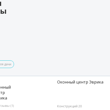
я
ры
ля дачи
Оконный центр Эврика
тзывы (1)
Конструкций 20