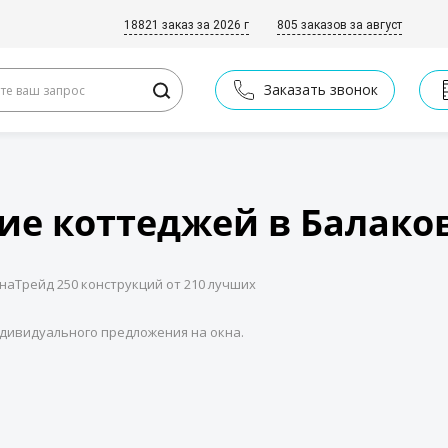
18821 заказ за 2026 г
805 заказов за август
Заказать звонок
ие коттеджей в Балако
кнаТрейд 250 конструкций от 210 лучших
дивидуального предложения на окна.