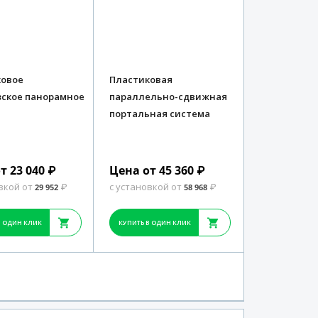
ковое
Пластиковая
ское панорамное
параллельно-сдвижная
портальная система
т 23 040
Цена от 45 360
₽
₽
вкой от
с установкой от
29 952
₽
58 968
₽
В ОДИН КЛИК
КУПИТЬ В ОДИН КЛИК