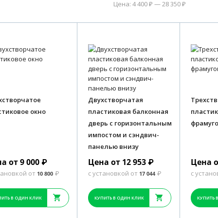
Цена: 4 400 ₽ — 28 350 ₽
хстворчатое
Двухстворчатая
Трехств
стиковое окно
пластиковая балконная
пластик
дверь с горизонтальным
фрамуг
импостом и сэндвич-
панелью внизу
а от 9 000
Цена от 12 953
Цена о
₽
₽
тановкой от
с установкой от
с устано
10 800
₽
17 044
₽
ПИТЬ В ОДИН КЛИК
КУПИТЬ В ОДИН КЛИК
КУПИТЬ 