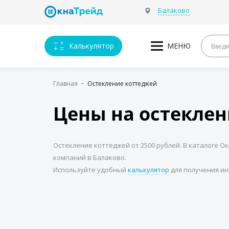
Балаково
Калькулятор
МЕНЮ
Главная
Остекление коттеджей
Цены на остеклен
Остекление коттеджей от 2500 рублей. В каталоге О
компаний в Балаково.
Используйте удобный
калькулятор
для получения ин