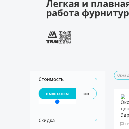
Легкая и плавна
работа фурниту
Окна д
Стоимость
С МОНТАЖОМ
БЕЗ
Скидка
О
со скидкой